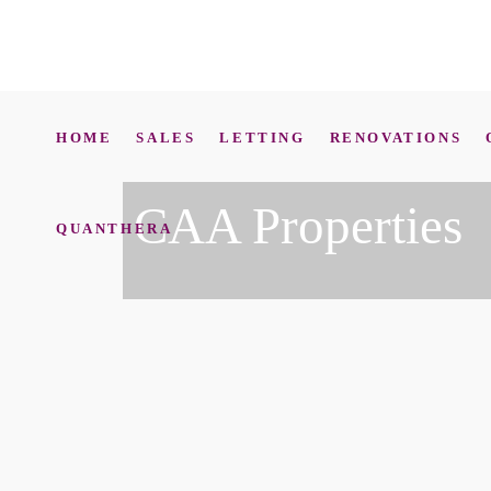
HOME
SALES
LETTING
RENOVATIONS
CAA Properties
QUANTHERA