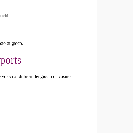
iochi.
odo di gioco.
ports
veloci al di fuori dei giochi da casinò