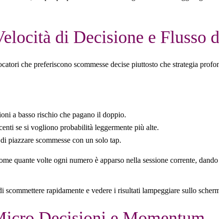
Velocità di Decisione e Flusso 
atori che preferiscono scommesse decise piuttosto che strategia profond
ioni a basso rischio che pagano il doppio.
nti se si vogliono probabilità leggermente più alte.
 di piazzare scommesse con un solo tap.
 come quante volte ogni numero è apparso nella sessione corrente, dando a
di scommettere rapidamente e vedere i risultati lampeggiare sullo scher
 Micro Decisioni e Momentum