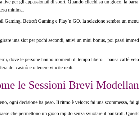
live per gli appassionati di sport. Quando clicchi su un gioco, la barra 
ttesa minima.
rasil Gaming, Betsoft Gaming e Play’n GO, la selezione sembra un men
 girare una slot per pochi secondi, attivi un mini‑bonus, poi passi imm
moderni, dove le persone hanno momenti di tempo libero—pausa caffè vel
a del casinò e ottenere vincite reali.
Come le Sessioni Brevi Modella
o, ogni decisione ha peso. Il ritmo è veloce: fai una scommessa, fai gira
basse che permettono un gioco rapido senza svuotare il bankroll. Questo m