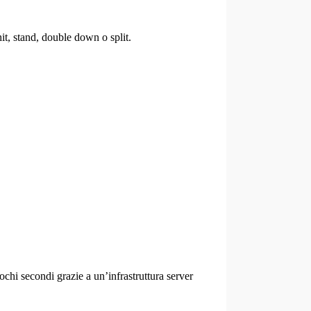
hit, stand, double down o split.
pochi secondi grazie a un’infrastruttura server