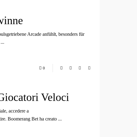
winne
 pulsgetriebene Arcade anfühlt, besonders für
f
0
iocatori Veloci
ale, accedere a
partire. Boomerang Bet ha creato