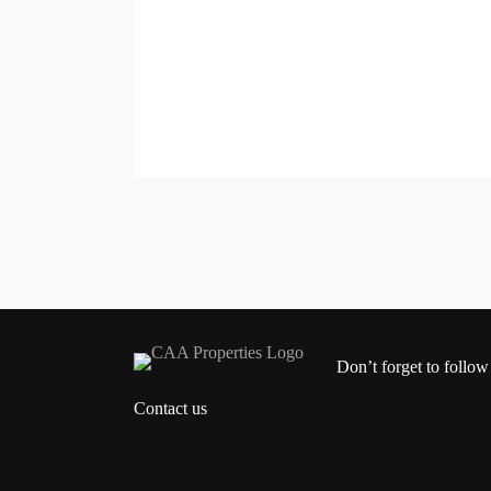
Don’t forget to follow
Contact us