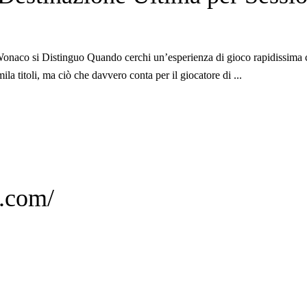
Wonaco si Distinguo Quando cerchi un’esperienza di gioco rapidissima c
mila titoli, ma ciò che davvero conta per il giocatore di
d.com/