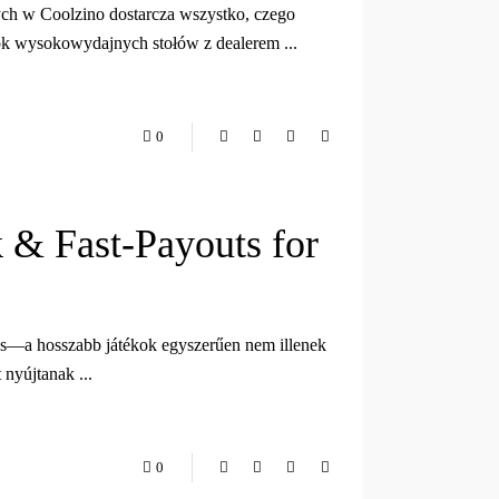
ych w Coolzino dostarcza wszystko, czego
obok wysokowydajnych stołów z dealerem
0
 & Fast‑Payouts for
zás—a hosszabb játékok egyszerűen nem illenek
t nyújtanak
0