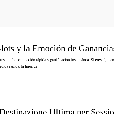
lots y la Emoción de Ganancia
es que buscan acción rápida y gratificación instantánea. Si eres alguien
rdida rápida, la línea de
estinazione Ultima per Sessio