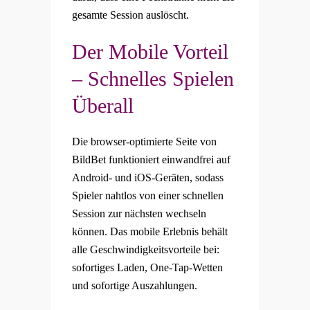
gesamte Session auslöscht.
Der Mobile Vorteil
– Schnelles Spielen
Überall
Die browser‑optimierte Seite von
BildBet funktioniert einwandfrei auf
Android‑ und iOS‑Geräten, sodass
Spieler nahtlos von einer schnellen
Session zur nächsten wechseln
können. Das mobile Erlebnis behält
alle Geschwindigkeitsvorteile bei:
sofortiges Laden, One‑Tap‑Wetten
und sofortige Auszahlungen.