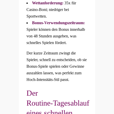
Wettanforderung:
35x für
Casino‑Boni; niedriger bei
Sportwetten.
Bonus‑Verwendungszeitraum:
Spieler können den Bonus innerhalb
von 48 Stunden ausgeben, was
schnelles Spielen fördert.
Der kurze Zeitraum zwingt die
Spieler, schnell zu entscheiden, ob sie
Bonus‑Spiele spielen oder Gewinne
auszahlen lassen, was perfekt zum
Hoch‑Intensitäts‑Stil passt.
Der
Routine‑Tagesablauf
eines schnellen