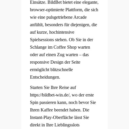
Einsätze. BildBet bietet eine elegante,
browser‑optimierte Plattform, die sich
wie eine pulsgetriebene Arcade
anfühlt, besonders für diejenigen, die
auf kurze, hochintensive
Spielsessions stehen. Ob Sie in der
Schlange im Coffee Shop warten
oder auf einen Zug warten – das
responsive Design der Seite
ermöglicht blitzschnelle
Entscheidungen.
Starten Sie Ihre Reise auf
https://bildbet-win.de/
, wo der erste
Spin passieren kann, noch bevor Sie
Ihren Kaffee beendet haben. Die
Instant‑Play‑Oberfläche lässt Sie
direkt in Ihre Lieblingsslots