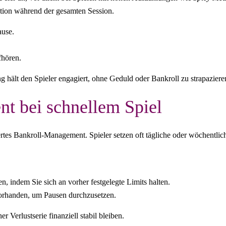
ation während der gesamten Session.
ause.
fhören.
hält den Spieler engagiert, ohne Geduld oder Bankroll zu strapaziere
t bei schnellem Spiel
ertes Bankroll-Management. Spieler setzen oft tägliche oder wöchentliche
.
, indem Sie sich an vorher festgelegte Limits halten.
vorhanden, um Pausen durchzusetzen.
er Verlustserie finanziell stabil bleiben.