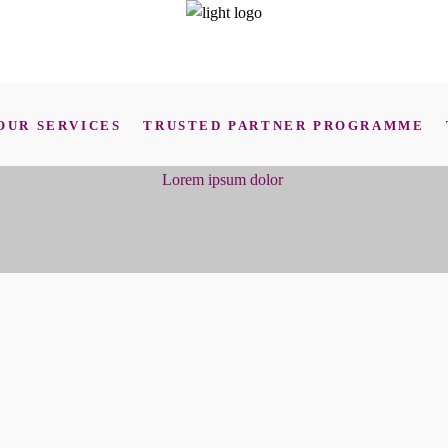
OUR SERVICES
TRUSTED PARTNER PROGRAMME
Lorem ipsum dolor