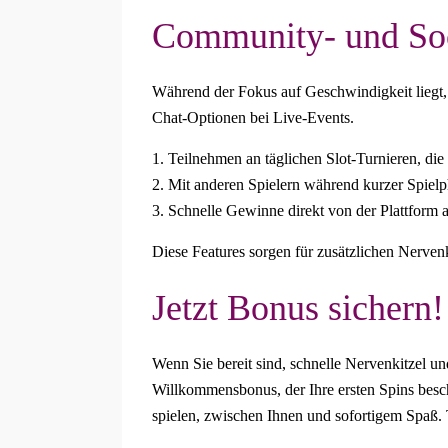
Community- und Soci
Während der Fokus auf Geschwindigkeit liegt, 
Chat-Optionen bei Live-Events.
Teilnehmen an täglichen Slot-Turnieren, die
Mit anderen Spielern während kurzer Spielp
Schnelle Gewinne direkt von der Plattform a
Diese Features sorgen für zusätzlichen Nervenk
Jetzt Bonus sichern!
Wenn Sie bereit sind, schnelle Nervenkitzel un
Willkommensbonus, der Ihre ersten Spins besc
spielen, zwischen Ihnen und sofortigem Spaß. 