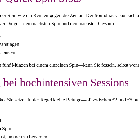
 jeder Spin wie ein Rennen gegen die Zeit an. Der Soundtrack baut sich a
 zwei Dingen: dem nächsten Spin und dem nächsten Gewinn.
e
szahlungen
 Chancen
fünf Münzen bei einem einzelnen Spin—kann Sie fesseln, selbst wen
bei hochintensiven Sessions
Risiko. Sie setzen in der Regel kleine Beträge—oft zwischen €2 und €5 
l.
o Spin.
ust, um neu zu bewerten.