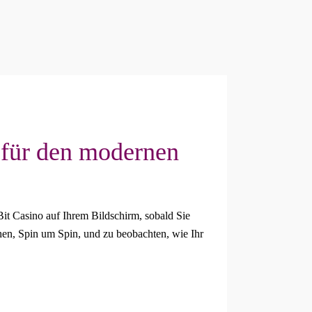
 für den modernen
Bit Casino auf Ihrem Bildschirm, sobald Sie
chen, Spin um Spin, und zu beobachten, wie Ihr