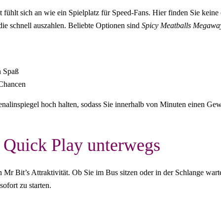
ühlt sich an wie ein Spielplatz für Speed-Fans. Hier finden Sie keine
, die schnell auszahlen. Beliebte Optionen sind
Spicy Meatballs Megawa
n Spaß
-Chancen
drenalinspiegel hoch halten, sodass Sie innerhalb von Minuten einen Gew
 Quick Play unterwegs
n Mr Bit’s Attraktivität. Ob Sie im Bus sitzen oder in der Schlange wa
ofort zu starten.