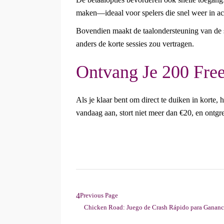
maken—ideaal voor spelers die snel weer in a
Bovendien maakt de taalondersteuning van de si
anders de korte sessies zou vertragen.
Ontvang Je 200 Free
Als je klaar bent om direct te duiken in korte,
vandaag aan, stort niet meer dan €20, en ontgre
Previous Page
Chicken Road: Juego de Crash Rápido para Gananc