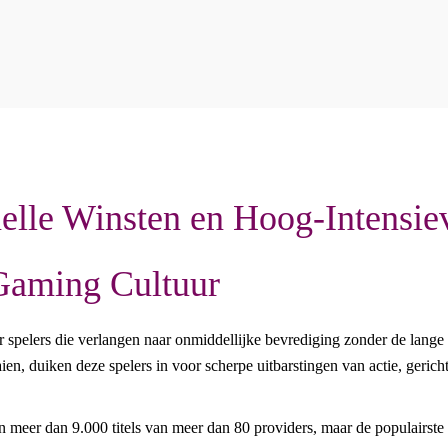
elle Winsten en Hoog-Intensiev
 Gaming Cultuur
spelers die verlangen naar onmiddellijke bevrediging zonder de lange i
ien, duiken deze spelers in voor scherpe uitbarstingen van actie, gerich
an meer dan 9.000 titels van meer dan 80 providers, maar de populairste