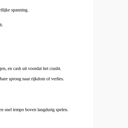
llijke spanning.
t.
n, en cash uit voordat het crasht.
are sprong naar rijkdom of verlies.
een snel tempo boven langdurig spelen.