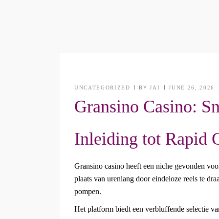
UNCATEGORIZED
BY
JAI
JUNE 26, 2026
Gransino Casino: Sn
Inleiding tot Rapid
Gransino casino heeft een niche gevonden voor 
plaats van urenlang door eindeloze reels te draa
pompen.
Het platform biedt een verbluffende selectie v