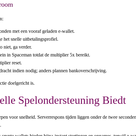
troom
n:
nden met een vooraf geladen e‑wallet.
het snelle uitbetalingsprofiel.
o niet, ga verder.
in in Spaceman totdat de multiplier 5x bereikt.
plier reset.
dracht indien nodig; anders plannen bankoverschrijving.
tie doelgericht is.
elle Spelondersteuning Biedt
orpen voor snelheid. Serverrespons tijden liggen onder de twee second
.
crypto wallets bieden bijna‑instant stortingen en opnames, terwijl e‑wal