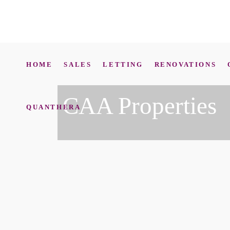
HOME
SALES
LETTING
RENOVATIONS
CAA Properties
QUANTHERA