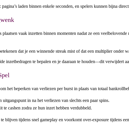
pagina’s laden binnen enkele seconden, en spelers kunnen bijna direct 
ogwenk
ers plaatsen vaak inzetten binnen momenten nadat ze een veelbelovende m
betekenen dat je een winnende streak mist of dat een multiplier onder w
alde inzetbedragen te bepalen en je daaraan te houden—dit verwijdert a
Spel
r om het beperken van verliezen per burst in plaats van totaal bankrollbe
n uitgangspunt in na het verliezen van slechts een paar spins.
t te cashen zodra ze hun inzet hebben verdubbeld.
e blijven tijdens snel gameplay en voorkomt over‑exposure tijdens een 