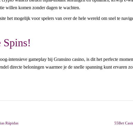
ctie willen komen zonder dagen te wachten.
te het mogelijk voor spelers van over de hele wereld om snel te navig
 Spins!
 hoog‑intensieve gameplay bij
Gransino casino
, is dit het perfecte mome
ndel directe beloningen waarmee je de snelle spanning kunt ervaren zond
ias Rápidas
55Bet Casin