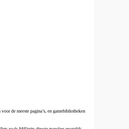
en voor de meeste pagina’s, en gamebibliotheken
lets zoals MiFinity directe transfers mogelijk