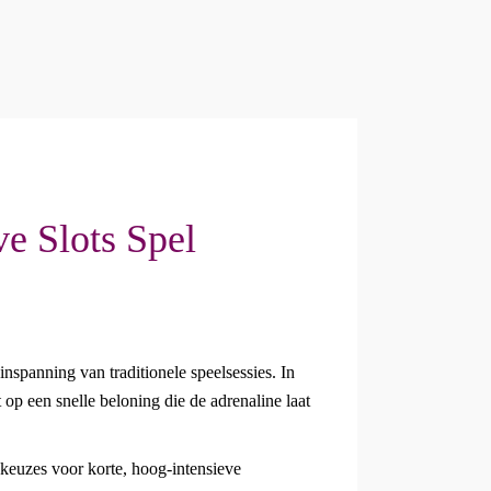
e Slots Spel
nspanning van traditionele speelsessies. In
t op een snelle beloning die de adrenaline laat
 keuzes voor korte, hoog‑intensieve