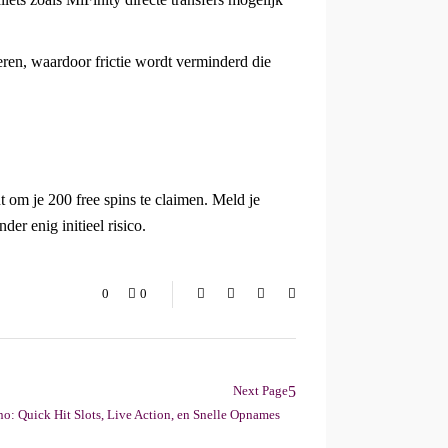
eren, waardoor frictie wordt verminderd die
nt om je 200 free spins te claimen. Meld je
er enig initieel risico.
0
0
Next Page
o: Quick Hit Slots, Live Action, en Snelle Opnames