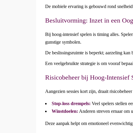
De mobiele ervaring is gebouwd rond snelheid: 
Besluitvorming: Inzet in een O
Bij hoog‑intensief spelen is timing alles. Spel
gunstige symbolen.
De beslissingsruimte is beperkt; aarzeling kan 
Een veelgebruikte strategie is om vooraf bepa
Risicobeheer bij Hoog-Intensief 
Aangezien sessies kort zijn, draait risicobehee
Stop‑loss drempels:
Veel spelers stellen ee
Winstdoelen:
Anderen streven ernaar om ui
Deze aanpak helpt om emotioneel evenwichtig t