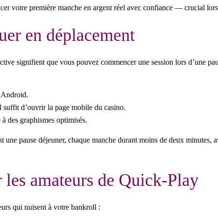
er votre première manche en argent réel avec confiance — crucial lors
ouer en déplacement
 réactive signifient que vous pouvez commencer une session lors d’une p
t Android.
 suffit d’ouvrir la page mobile du casino.
à des graphismes optimisés.
ant une pause déjeuner, chaque manche durant moins de deux minutes, av
r les amateurs de Quick‑Play
eurs qui nuisent à votre bankroll :