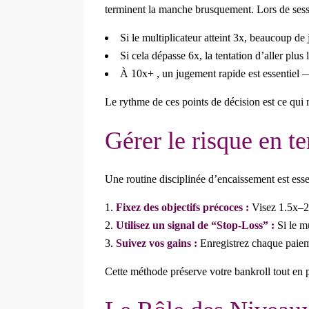
terminent la manche brusquement. Lors de sessi
Si le multiplicateur atteint 3x, beaucoup d
Si cela dépasse 6x, la tentation d’aller plus 
À 10x+ , un jugement rapide est essentiel — 
Le rythme de ces points de décision est ce qui m
Gérer le risque en t
Une routine disciplinée d’encaissement est esse
Fixez des objectifs précoces :
Visez 1.5x–2
Utilisez un signal de “Stop‑Loss” :
Si le m
Suivez vos gains :
Enregistrez chaque paiemen
Cette méthode préserve votre bankroll tout en pe