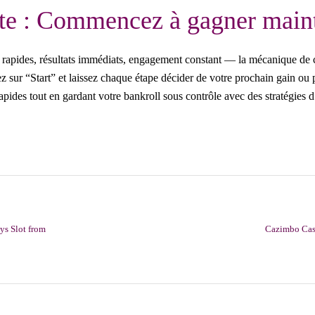
oute : Commencez à gagner main
s rapides, résultats immédiats, engagement constant — la mécanique de
ez sur “Start” et laissez chaque étape décider de votre prochain gain ou 
 rapides tout en gardant votre bankroll sous contrôle avec des stratégies
ys Slot from
Cazimbo Cas