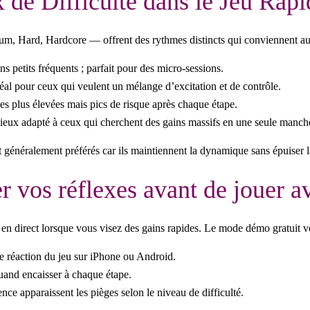
 de Difficulté dans le Jeu Rapi
um, Hard, Hardcore — offrent des rythmes distincts qui conviennent au
ins petits fréquents ; parfait pour des micro‑sessions.
éal pour ceux qui veulent un mélange d’excitation et de contrôle.
s plus élevées mais pics de risque après chaque étape.
mieux adapté à ceux qui cherchent des gains massifs en une seule manch
généralement préférés car ils maintiennent la dynamique sans épuiser l
vos réflexes avant de jouer av
en direct lorsque vous visez des gains rapides. Le mode démo gratuit v
de réaction du jeu sur iPhone ou Android.
uand encaisser à chaque étape.
nce apparaissent les pièges selon le niveau de difficulté.