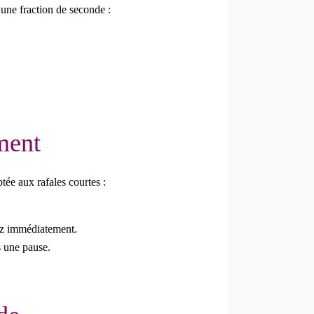
une fraction de seconde :
ement
tée aux rafales courtes :
tez immédiatement.
s une pause.