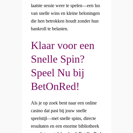
laatste sessie weer te spelen—een lus
van snelle wins en kleine beloningen
die hen betrokken houdt zonder hun
bankroll te belasten.
Klaar voor een
Snelle Spin?
Speel Nu bij
BetOnRed!
Als je op zoek bent naar een online
casino dat past bij jouw snelle
speelstijl—met snelle spins, directe
resultaten en een enorme bibliotheek