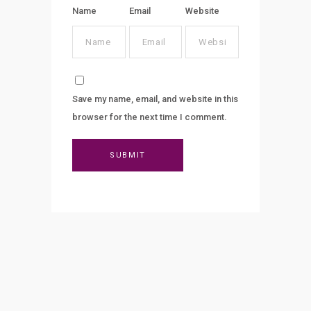
Name
Email
Website
Save my name, email, and website in this
browser for the next time I comment.