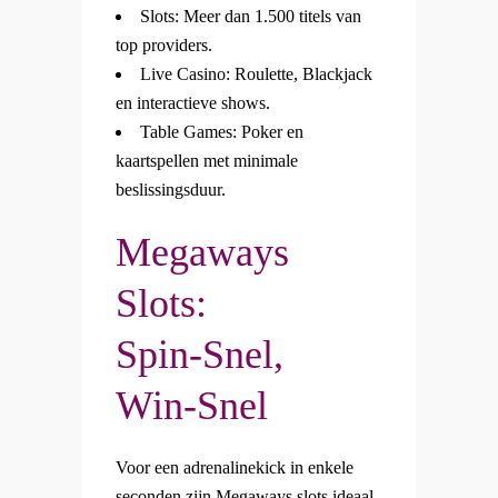
Slots: Meer dan 1.500 titels van
top providers.
Live Casino: Roulette, Blackjack
en interactieve shows.
Table Games: Poker en
kaartspellen met minimale
beslissingsduur.
Megaways
Slots:
Spin‑Snel,
Win‑Snel
Voor een adrenalinekick in enkele
seconden zijn Megaways slots ideaal.