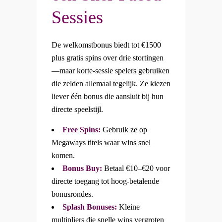
Sessies
De welkomstbonus biedt tot €1500
plus gratis spins over drie stortingen
—maar korte‑sessie spelers gebruiken
die zelden allemaal tegelijk. Ze kiezen
liever één bonus die aansluit bij hun
directe speelstijl.
Free Spins:
Gebruik ze op
Megaways titels waar wins snel
komen.
Bonus Buy:
Betaal €10–€20 voor
directe toegang tot hoog‑betalende
bonusrondes.
Splash Bonuses:
Kleine
multipliers die snelle wins vergroten