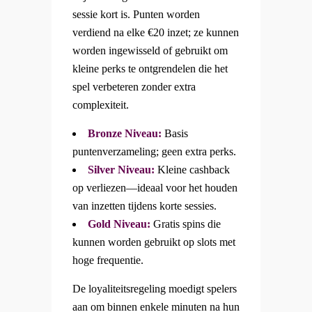
sessie kort is. Punten worden
verdiend na elke €20 inzet; ze kunnen
worden ingewisseld of gebruikt om
kleine perks te ontgrendelen die het
spel verbeteren zonder extra
complexiteit.
Bronze Niveau:
Basis
puntenverzameling; geen extra perks.
Silver Niveau:
Kleine cashback
op verliezen—ideaal voor het houden
van inzetten tijdens korte sessies.
Gold Niveau:
Gratis spins die
kunnen worden gebruikt op slots met
hoge frequentie.
De loyaliteitsregeling moedigt spelers
aan om binnen enkele minuten na hun