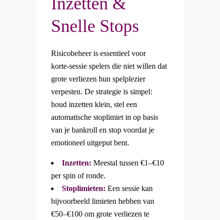
Inzetten &
Snelle Stops
Risicobeheer is essentieel voor
korte‑sessie spelers die niet willen dat
grote verliezen hun spelplezier
verpesten. De strategie is simpel:
houd inzetten klein, stel een
automatische stoplimiet in op basis
van je bankroll en stop voordat je
emotioneel uitgeput bent.
Inzetten:
Meestal tussen €1–€10
per spin of ronde.
Stoplimieten:
Een sessie kan
bijvoorbeeld limieten hebben van
€50–€100 om grote verliezen te