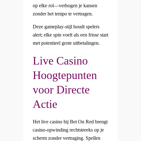
op elke rol—verhogen je kansen
zonder het tempo te vertragen.
Deze gameplay-stijl houdt spelers
alert; elke spin voelt als een frisse start
met potentieel grote uitbetalingen.
Live Casino
Hoogtepunten
voor Directe
Actie
Het live casino bij Bet On Red brengt
casino‑opwinding rechtstreeks op je
scherm zonder vertraging. Spellen