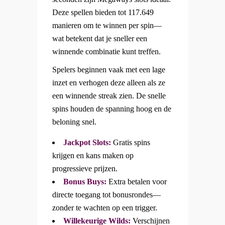
Deze spellen bieden tot 117.649
manieren om te winnen per spin—
wat betekent dat je sneller een
winnende combinatie kunt treffen.
Spelers beginnen vaak met een lage
inzet en verhogen deze alleen als ze
een winnende streak zien. De snelle
spins houden de spanning hoog en de
beloning snel.
Jackpot Slots:
Gratis spins
krijgen en kans maken op
progressieve prijzen.
Bonus Buys:
Extra betalen voor
directe toegang tot bonusrondes—
zonder te wachten op een trigger.
Willekeurige Wilds:
Verschijnen