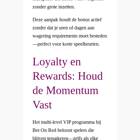
zonder grote inzetten.
Deze aanpak houdt de bonus actief
zonder dat je uren of dagen aan
wagering requirements moet besteden
—perfect voor korte speelbeurten.
Loyalty en
Rewards: Houd
de Momentum
Vast
Het multi‑level VIP programma bij
Bet On Red beloont spelers die
blijven terugkeren—zelfs als elke