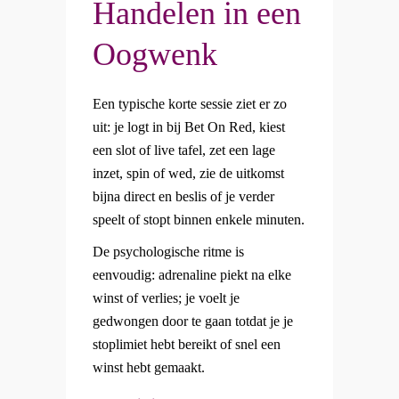
Handelen in een
Oogwenk
Een typische korte sessie ziet er zo
uit: je logt in bij Bet On Red, kiest
een slot of live tafel, zet een lage
inzet, spin of wed, zie de uitkomst
bijna direct en beslis of je verder
speelt of stopt binnen enkele minuten.
De psychologische ritme is
eenvoudig: adrenaline piekt na elke
winst of verlies; je voelt je
gedwongen door te gaan totdat je je
stoplimiet hebt bereikt of snel een
winst hebt gemaakt.