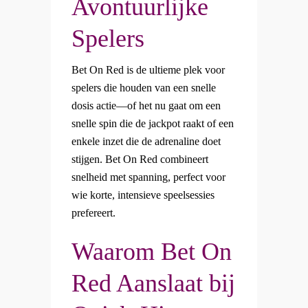
Avontuurlijke
Spelers
Bet On Red is de ultieme plek voor
spelers die houden van een snelle
dosis actie—of het nu gaat om een
snelle spin die de jackpot raakt of een
enkele inzet die de adrenaline doet
stijgen. Bet On Red combineert
snelheid met spanning, perfect voor
wie korte, intensieve speelsessies
prefereert.
Waarom Bet On
Red Aanslaat bij