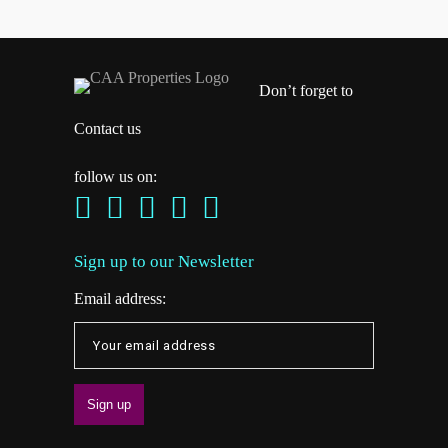
Don’t forget to
Contact us
follow us on:
Sign up to our Newsletter
Email address: