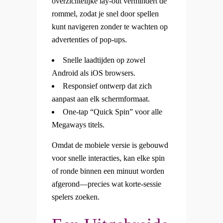
overzichtelijke lay-out vermindert de
rommel, zodat je snel door spellen
kunt navigeren zonder te wachten op
advertenties of pop‑ups.
Snelle laadtijden op zowel
Android als iOS browsers.
Responsief ontwerp dat zich
aanpast aan elk schermformaat.
One‑tap “Quick Spin” voor alle
Megaways titels.
Omdat de mobiele versie is gebouwd
voor snelle interacties, kan elke spin
of ronde binnen een minuut worden
afgerond—precies wat korte‑sessie
spelers zoeken.