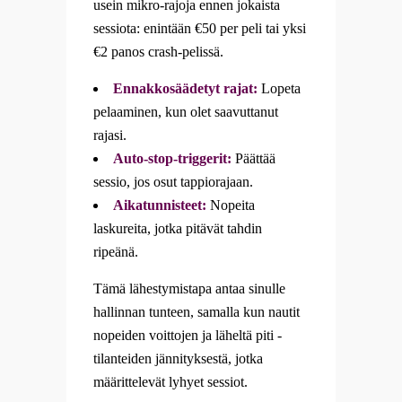
usein mikro‑rajoja ennen jokaista
sessiota: enintään €50 per peli tai yksi
€2 panos crash‑pelissä.
Ennakkosäädetyt rajat:
Lopeta
pelaaminen, kun olet saavuttanut
rajasi.
Auto‑stop‑triggerit:
Päättää
sessio, jos osut tappiorajaan.
Aikatunnisteet:
Nopeita
laskureita, jotka pitävät tahdin
ripeänä.
Tämä lähestymistapa antaa sinulle
hallinnan tunteen, samalla kun nautit
nopeiden voittojen ja läheltä piti -
tilanteiden jännityksestä, jotka
määrittelevät lyhyet sessiot.