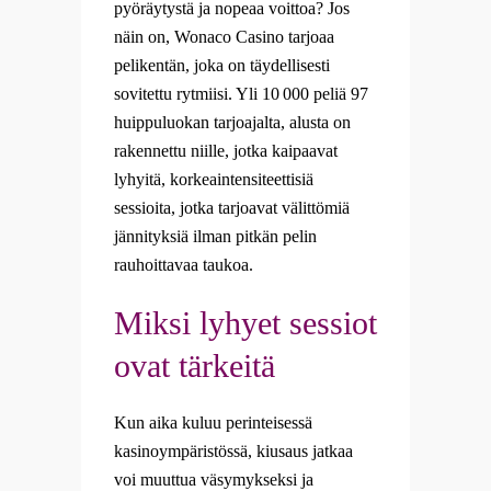
pyöräytystä ja nopeaa voittoa? Jos
näin on, Wonaco Casino tarjoaa
pelikentän, joka on täydellisesti
sovitettu rytmiisi. Yli 10 000 peliä 97
huippuluokan tarjoajalta, alusta on
rakennettu niille, jotka kaipaavat
lyhyitä, korkeaintensiteettisiä
sessioita, jotka tarjoavat välittömiä
jännityksiä ilman pitkän pelin
rauhoittavaa taukoa.
Miksi lyhyet sessiot
ovat tärkeitä
Kun aika kuluu perinteisessä
kasinoympäristössä, kiusaus jatkaa
voi muuttua väsymykseksi ja