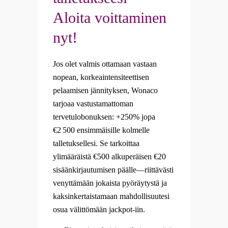
Aloita voittaminen
nyt!
Jos olet valmis ottamaan vastaan
nopean, korkeaintensiteettisen
pelaamisen jännityksen, Wonaco
tarjoaa vastustamattoman
tervetulobonuksen: +250% jopa
€2 500 ensimmäisille kolmelle
talletuksellesi. Se tarkoittaa
ylimääräistä €500 alkuperäisen €20
sisäänkirjautumisen päälle—riittävästi
venyttämään jokaista pyöräytystä ja
kaksinkertaistamaan mahdollisuutesi
osua välittömään jackpot‑iin.