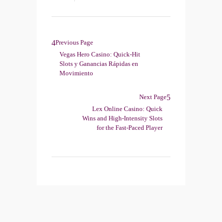
Previous Page
Vegas Hero Casino: Quick‑Hit
Slots y Ganancias Rápidas en
Movimiento
Next Page
Lex Online Casino: Quick
Wins and High‑Intensity Slots
for the Fast‑Paced Player