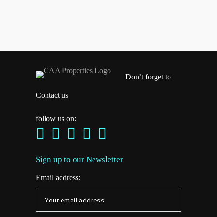
Don’t forget to
Contact us
follow us on:
Sign up to our Newsletter
Email address: