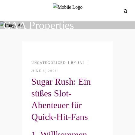
CAA Properties
UNCATEGORIZED
BY
JAI
JUNE 8, 2026
Sugar Rush: Ein
süßes Slot-
Abenteuer für
Quick‑Hit‑Fans
1. Willkommen