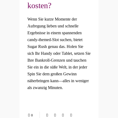
kosten?
Wenn Sie kurze Momente der
Aufregung lieben und schnelle
Ergebnisse in einem spannenden
candy‑themed‑Slot suchen, bietet
Sugar Rush genau das. Holen Sie
sich Ihr Handy oder Tablet, setzen Sie
Ihre Bankroll-Grenzen und tauchen
Sie ein in die süße Welt, in der jeder
Spin Sie dem großen Gewinn
näherbringen kann—alles in weniger
als zwanzig Minuten.
0