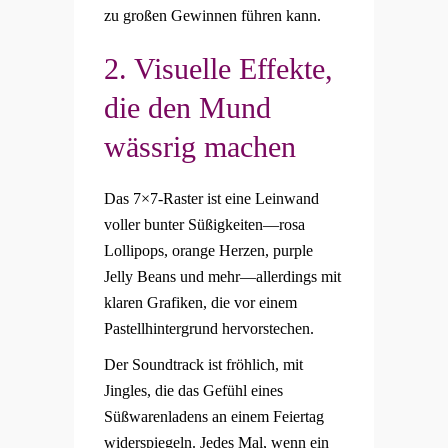
zu großen Gewinnen führen kann.
2. Visuelle Effekte,
die den Mund
wässrig machen
Das 7×7‑Raster ist eine Leinwand
voller bunter Süßigkeiten—rosa
Lollipops, orange Herzen, purple
Jelly Beans und mehr—allerdings mit
klaren Grafiken, die vor einem
Pastellhintergrund hervorstechen.
Der Soundtrack ist fröhlich, mit
Jingles, die das Gefühl eines
Süßwarenladens an einem Feiertag
widerspiegeln. Jedes Mal, wenn ein