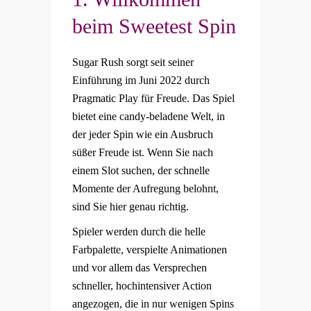
beim Sweetest Spin
Sugar Rush sorgt seit seiner
Einführung im Juni 2022 durch
Pragmatic Play für Freude. Das Spiel
bietet eine candy‑beladene Welt, in
der jeder Spin wie ein Ausbruch
süßer Freude ist. Wenn Sie nach
einem Slot suchen, der schnelle
Momente der Aufregung belohnt,
sind Sie hier genau richtig.
Spieler werden durch die helle
Farbpalette, verspielte Animationen
und vor allem das Versprechen
schneller, hochintensiver Action
angezogen, die in nur wenigen Spins