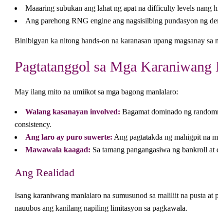
Maaaring subukan ang lahat ng apat na difficulty levels nang 
Ang parehong RNG engine ang nagsisilbing pundasyon ng dem
Binibigyan ka nitong hands‑on na karanasan upang magsanay sa m
Pagtatanggol sa Mga Karaniwang 
May ilang mito na umiikot sa mga bagong manlalaro:
Walang kasanayan involved:
Bagamat dominado ng randomnes
consistency.
Ang laro ay puro suwerte:
Ang pagtatakda ng mahigpit na mg
Mawawala kaagad:
Sa tamang pangangasiwa ng bankroll at d
Ang Realidad
Isang karaniwang manlalaro na sumusunod sa maliliit na pusta at
nauubos ang kanilang napiling limitasyon sa pagkawala.