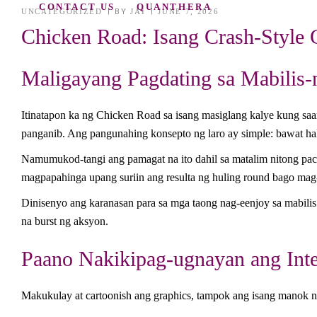
CONTACT US
QUANTHERA
UNCATEGORIZED
BY
JAI
JUNE 7, 2026
Chicken Road: Isang Crash‑Style
Maligayang Pagdating sa Mabilis
Itinatapon ka ng Chicken Road sa isang masiglang kalye kung s
panganib. Ang pangunahing konsepto ng laro ay simple: bawat ha
Namumukod-tangi ang pamagat na ito dahil sa matalim nitong pacin
magpapahinga upang suriin ang resulta ng huling round bago mag-
Dinisenyo ang karanasan para sa mga taong nag-eenjoy sa mabilis 
na burst ng aksyon.
Paano Nakikipag-ugnayan ang Inte
Makukulay at cartoonish ang graphics, tampok ang isang manok na na