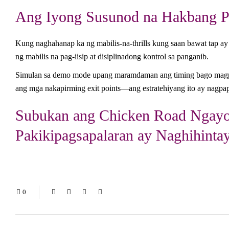
Ang Iyong Susunod na Hakbang P
Kung naghahanap ka ng mabilis‑na‑thrills kung saan bawat tap 
ng mabilis na pag-iisip at disiplinadong kontrol sa panganib.
Simulan sa demo mode upang maramdaman ang timing bago magpatu
ang mga nakapirming exit points—ang estratehiyang ito ay nagpapa
Subukan ang Chicken Road Ngayon
Pakikipagsapalaran ay Naghihinta
0