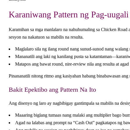
Karaniwang Pattern ng Pag-uugali
Karamihan sa mga manlalaro na nahuhumaling sa Chicken Road ay n
sesyon na nakatuon sa mabilis na resulta.
Maglalaro sila ng ilang round nang sunud-sunod nang walang
Mananatili ang laki ng kanilang pusta sa katamtaman—karaniw
Matapos ang bawat round, nire-review nila ang resulta at agad
Pinananatili nitong ritmo ang kasiyahan habang binabawasan ang 
Bakit Epektibo ang Pattern Na Ito
Ang disenyo ng laro ay nagbibigay gantimpala sa mabilis na desis
Maaaring biglang tumaas nang malaki ang multiplier bago bu
Agad na lalabas ang prompt na “Cash Out” pagkatapos ng ba