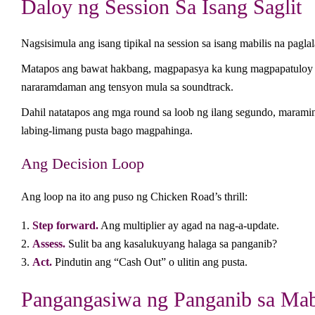
Daloy ng Session Sa Isang Saglit
Nagsisimula ang isang tipikal na session sa isang mabilis na pa
Matapos ang bawat hakbang, magpapasya ka kung magpapatuloy o 
nararamdaman ang tensyon mula sa soundtrack.
Dahil natatapos ang mga round sa loob ng ilang segundo, maram
labing-limang pusta bago magpahinga.
Ang Decision Loop
Ang loop na ito ang puso ng
Chicken Road
’s thrill:
Step forward.
Ang multiplier ay agad na nag-a-update.
Assess.
Sulit ba ang kasalukuyang halaga sa panganib?
Act.
Pindutin ang “Cash Out” o ulitin ang pusta.
Pangangasiwa ng Panganib sa Mabi