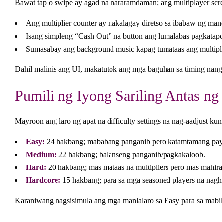
Bawat tap o swipe ay agad na nararamdaman; ang multiplayer scree
Ang multiplier counter ay nakalagay diretso sa ibabaw ng mano
Isang simpleng “Cash Out” na button ang lumalabas pagkata
Sumasabay ang background music kapag tumataas ang multipli
Dahil malinis ang UI, makatutok ang mga baguhan sa timing nang
Pumili ng Iyong Sariling Antas ng
Mayroon ang laro ng apat na difficulty settings na nag-aadjust 
Easy:
24 hakbang; mababang panganib pero katamtamang pay
Medium:
22 hakbang; balanseng panganib/pagkakaloob.
Hard:
20 hakbang; mas mataas na multipliers pero mas mahira
Hardcore:
15 hakbang; para sa mga seasoned players na na
Karaniwang nagsisimula ang mga manlalaro sa Easy para sa mabili