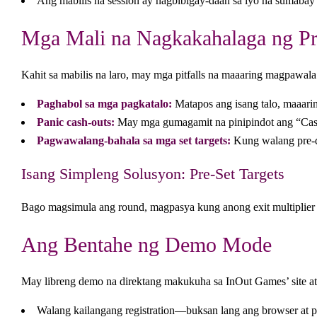
Ang mabilis na session ay nagbibigay-daan sa iyo na sumaba
Mga Mali na Nagkakahalaga ng P
Kahit sa mabilis na laro, may mga pitfalls na maaaring magpawala 
Paghabol sa mga pagkatalo:
Matapos ang isang talo, maaaring
Panic cash-outs:
May mga gumagamit na pinipindot ang “Cash
Pagwawalang-bahala sa mga set targets:
Kung walang pre‑de
Isang Simpleng Solusyon: Pre‑Set Targets
Bago magsimula ang round, magpasya kung anong exit multiplier 
Ang Bentahe ng Demo Mode
May libreng demo na direktang makukuha sa InOut Games’ site at
Walang kailangang registration—buksan lang ang browser at pi