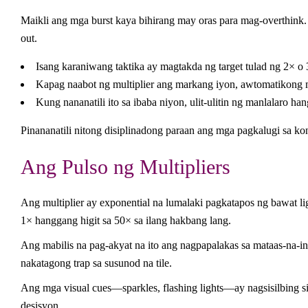
Maikli ang mga burst kaya bihirang may oras para mag-overthink. 
out.
Isang karaniwang taktika ay magtakda ng target tulad ng 2× 
Kapag naabot ng multiplier ang markang iyon, awtomatikong 
Kung nananatili ito sa ibaba niyon, ulit-ulitin ng manlalaro h
Pinananatili nitong disiplinadong paraan ang mga pagkalugi sa kon
Ang Pulso ng Multipliers
Ang multiplier ay exponential na lumalaki pagkatapos ng bawat
1× hanggang higit sa 50× sa ilang hakbang lang.
Ang mabilis na pag-akyat na ito ang nagpapalakas sa mataas‑na‑i
nakatagong trap sa susunod na tile.
Ang mga visual cues—sparkles, flashing lights—ay nagsisilbing si
desisyon.